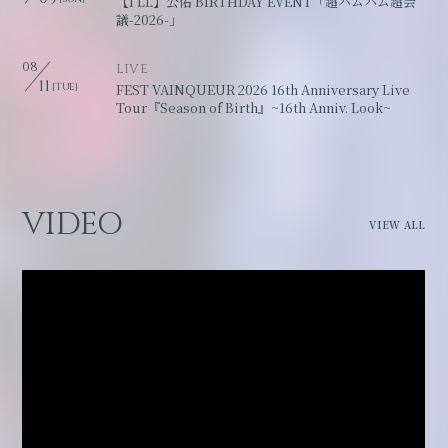
【I'LL】公佑 BIRTHDAY EVENT「超ハムハム超会
議-2026-」
08
LIVE
11
[TUE]
FEST VAINQUEUR 2026 16th Anniversary Live
Tour『Season of Birth』~16th Anniv. Look~
VIDEO
VIEW ALL