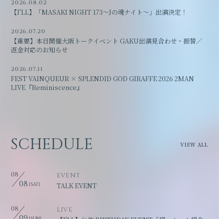
2026.08.02
【I'LL】「MASAKI NIGHT 173～Jの魂ナイト～」出演決定！
2026.07.20
【重要】本日開催大阪トークイベント GAKU出演見合わせ・振替／
返金対応のお知らせ
2026.07.11
FEST VAINQUEUR × SPLENDID GOD GIRAFFE 2026 2MAN
LIVE『Reminiscence』
SCHEDULE
VIEW ALL
08
EVENT
08
[SAT]
TALK EVENT
08
LIVE
09
[SUN]