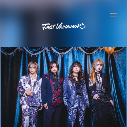
HOME
INFORMATION
SCHEDULE
PROFILE
VIDEO
DISCOGRAPHY
STREAMINGS
ONLINE STORE
CONTACT
RULES
BLOG
MOVIE
PHOTO