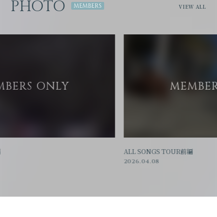
PHOTO
VIEW ALL
ALL SONGS TOUR前編
🏮
2026.04.08
20