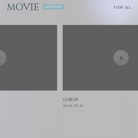
MOVIE
VIEW ALL
GONG!!!
「
2026.01.31
20