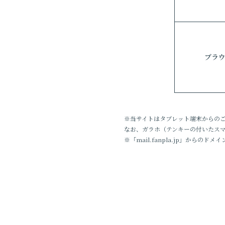
ブラ
※当サイトはタブレット端末からの
なお、ガラホ（テンキーの付いたス
※「mail.fanpla.jp」からの