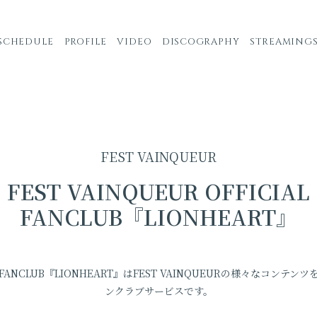
SCHEDULE
PROFILE
VIDEO
DISCOGRAPHY
STREAMING
FEST VAINQUEUR
FEST VAINQUEUR OFFICIAL
FANCLUB『LIONHEART』
CIAL FANCLUB『LIONHEART』はFEST VAINQUEURの様々な
ンクラブサービスです。