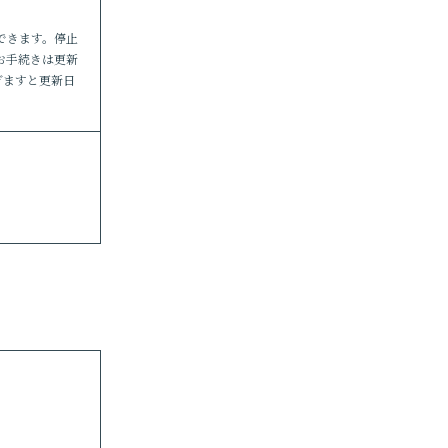
できます。停止
お手続きは更新
ぎますと更新日
。