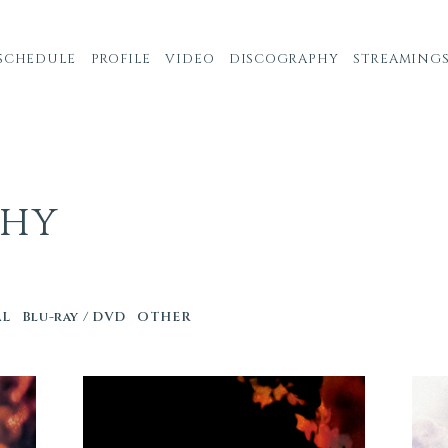
SCHEDULE
PROFILE
VIDEO
DISCOGRAPHY
STREAMING
PHY
AL
Blu-ray / DVD
OTHER