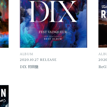
ALBUM
ALB
2020.10.27 RELEASE
2020
DIX 初回盤
ReG