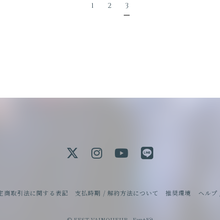
1
2
3
定商取引法に関する表記
支払時期 / 解約方法について
推奨環境
ヘルプ 
© FEST VAINQUEUR ,
Fan+Kit