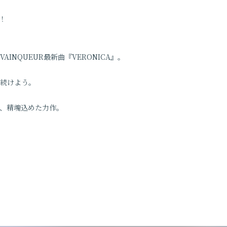
ト！
 VAINQUEUR最新曲『VERONICA』。
続けよう。
、精魂込めた力作。