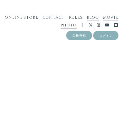
S
ONLINE STORE
CONTACT
RULES
BLOG
MOVIE
PHOTO
会員登録
ログイン
』