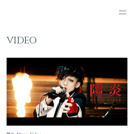
HOME
INFORMATION
VIDEO
SCHEDULE
PROFILE
VIDEO
DISCOGRAPHY
STREAMINGS
ONLINE STORE
CONTACT
RULES
BLOG
MOVIE
PHOTO