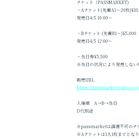
チケット（PASSMARKET)
・Aチケット(先着A1〜20枚)¥1
発売日4/5 10:00〜
・Bチケット (先着B1〜)¥5,00
発売日4/5 12:00〜
・当日券¥5,500
※当日の状況により発売しない
販売URL
https://passmarket.yahoo.c
入場順 A→B→当日
D代別途
※passmarketは譲渡不可の
※Aチケットは1人1枚までとな