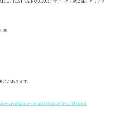
FFE / FEST VAINQUEUR / マチルダ / 蛾と蝶 / ヤミテラ
0,000
0
場合があります。
.jp/event/show/detail/023uze2bvz741.html