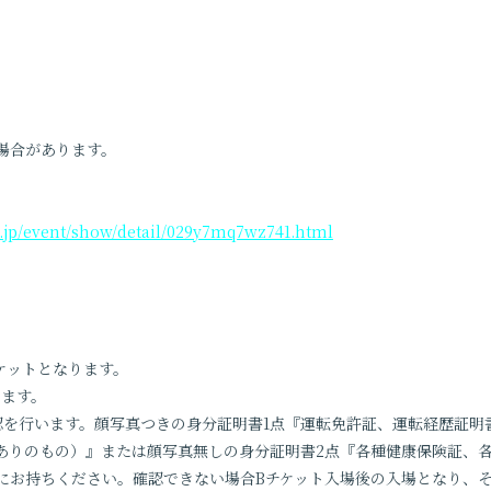
0
場合があります。
o.jp/event/show/detail/029y7mq7wz741.html
チケットとなります。
ります。
認を行います。顔写真つきの身分証明書1点『運転免許証、運転経歴証明
ありのもの）』または顔写真無しの身分証明書2点『各種健康保険証、
にお持ちください。確認できない場合Bチケット入場後の入場となり、