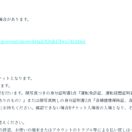
場合があります。
.jp/event/show/detail/026jk17fwz741.html
チケットとなります。
ります。
認を行います。顔写真つきの身分証明書1点『運転免許証、運転経歴証明
ありのもの）』または顔写真無しの身分証明書2点『各種健康保険証、
にお持ちください。確認できない場合Bチケット入場後の入場となり、
控えください。
の辞退、お使いの端末またはアカウントのトラブル等による払い戻しは