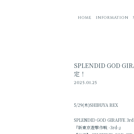
HOME
INFORMATION
SPLENDID GOD GIR
定！
2025.01.25
5/29(木)SHIBUYA REX
SPLENDID GOD GIRAFFE 3rd 
『新東京遊撃作戦 -3rd-』