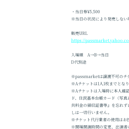
・当日券¥5,500
※当日の状況により発売しない
販売URL
https://passmarket.yahoo.co
入場順 A→B→当日
D代別途
※passmarketは譲渡不可の
※Aチケットは1人1枚までとな
※Aチケットは入場時に本人確
ド、住民基本台帳カード（写真
共料金の領収証書等』を忘れず
しは一切行いません。
※チケット代行業者の使用はお
※開場開演時間の変更、出演者