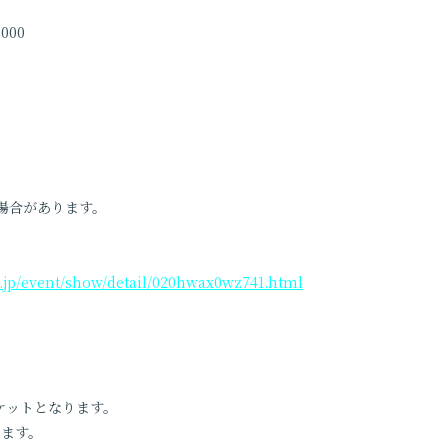
0,000
0
場合があります。
o.jp/event/show/detail/020hwax0wz741.html
チケットとなります。
ります。