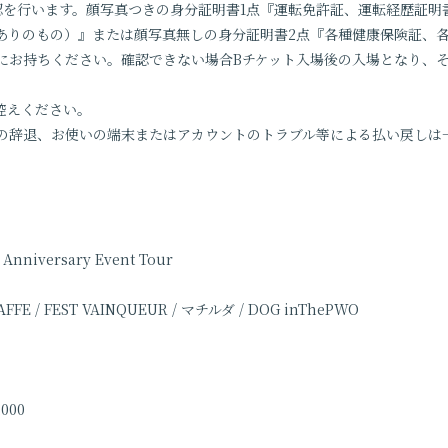
認を行います。顔写真つきの身分証明書1点『運転免許証、運転経歴証明
ありのもの）』または顔写真無しの身分証明書2点『各種健康保険証、
にお持ちください。確認できない場合Bチケット入場後の入場となり、
控えください。
の辞退、お使いの端末またはアカウントのトラブル等による払い戻しは
Anniversary Event Tour
FFE / FEST VAINQUEUR / マチルダ / DOG inThePWO
0,000