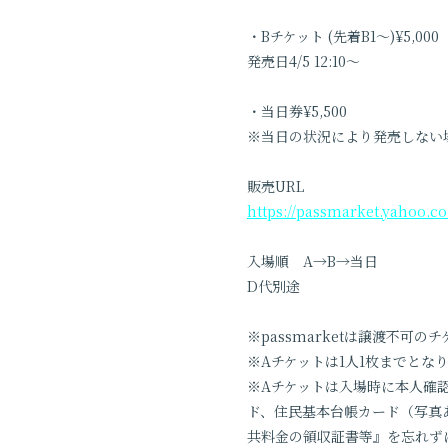
・Bチケット (先着B1〜)¥5,00
発売日4/5 12:10〜
・当日券¥5,500
※当日の状況により発売しない
販売URL
https://passmarket.yahoo.c
入場順 A→B→当日
D代別途
※passmarketは譲渡不可の
※Aチケットは1人1枚までとな
※Aチケットは入場時に本人確
ド、住民基本台帳カード（写真
共料金の領収証書等』を忘れず