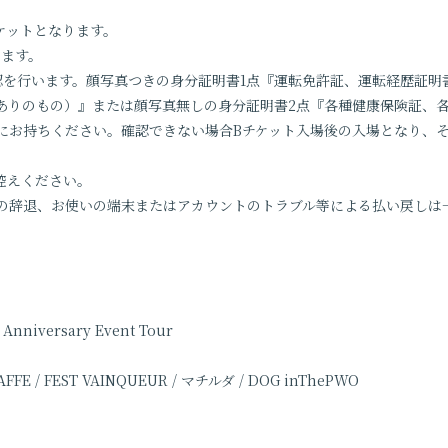
チケットとなります。
ります。
認を行います。顔写真つきの身分証明書1点『運転免許証、運転経歴証明
ありのもの）』または顔写真無しの身分証明書2点『各種健康保険証、
にお持ちください。確認できない場合Bチケット入場後の入場となり、
控えください。
の辞退、お使いの端末またはアカウントのトラブル等による払い戻しは
Anniversary Event Tour
FFE / FEST VAINQUEUR / マチルダ / DOG inThePWO