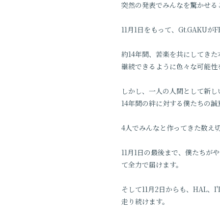
突然の発表でみんなを驚かせる
11月1日をもって、Gt.GAKUが
約14年間、苦楽を共にしてき
継続できるように色々な可能性
しかし、一人の人間として新し
14年間の絆に対する僕たちの
4人でみんなと作ってきた数え
11月1日の最後まで、僕たち
て全力で届けます。
そして11月2日からも、HAL、I
走り続けます。