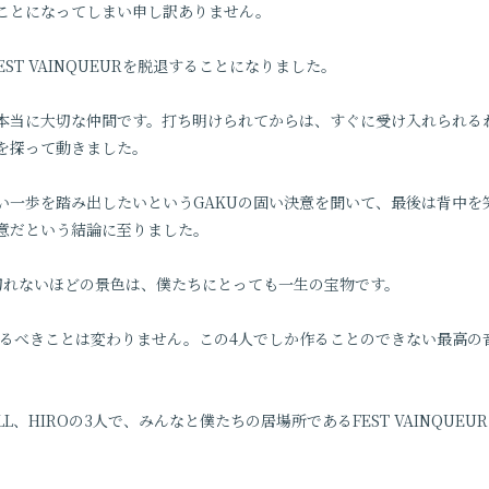
ことになってしまい申し訳ありません。
FEST VAINQUEURを脱退することになりました。
た本当に大切な仲間です。打ち明けられてからは、すぐに受け入れられる
を探って動きました。
い一歩を踏み出したいというGAKUの固い決意を聞いて、最後は背中を
誠意だという結論に至りました。
切れないほどの景色は、僕たちにとっても一生の宝物です。
がやるべきことは変わりません。この4人でしか作ることのできない最高
'LL、HIROの3人で、みんなと僕たちの居場所であるFEST VAINQU