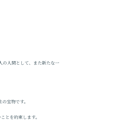
人の人間として、また新たな一
生の宝物です。
むことを約束します。