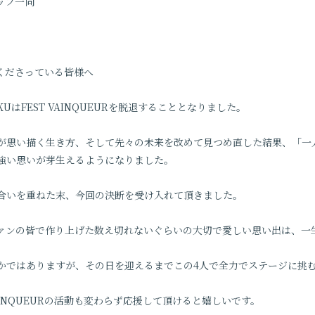
タッフ一同
してくださっている皆様へ
AKUはFEST VAINQUEURを脱退することとなりました。
が思い描く生き方、そして先々の未来を改めて見つめ直した結果、「一
強い思いが芽生えるようになりました。
合いを重ねた末、今回の決断を受け入れて頂きました。
ファンの皆で作り上げた数え切れないぐらいの大切で愛しい思い出は、一
かではありますが、その日を迎えるまでこの4人で全力でステージに挑
AINQUEURの活動も変わらず応援して頂けると嬉しいです。