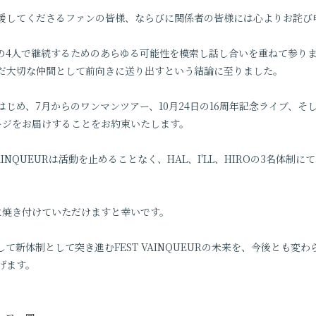
援してくださるファンの皆様、ならびに関係者の皆様には心よりお詫び
の4人で継続するためのあらゆる可能性を模索し話し合いを重ねて参り
んだ大切な仲間として前向きに送り出すという結論に至りました。
じめ、7月からのワンマンツアー、10月24日の16周年記念ライブ、そし
ージをお届けすることをお約束いたします。
VAINQUEURは活動を止めることなく、HAL、I'LL、HIROの3名体
に焼き付けていただけますと幸いです。
して新体制として突き進むFEST VAINQUEURの未来を、今後とも変
げます。