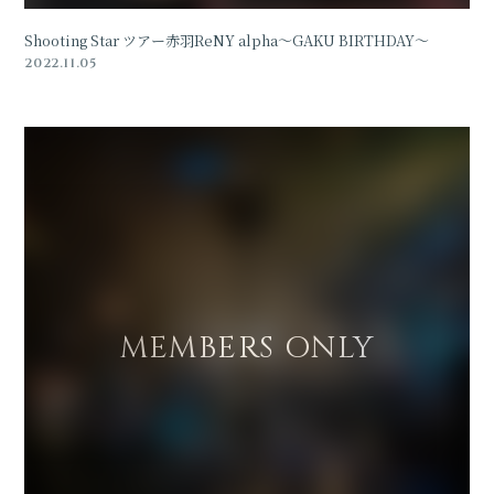
Shooting Star ツアー赤羽ReNY alpha〜GAKU BIRTHDAY〜
2022.11.05