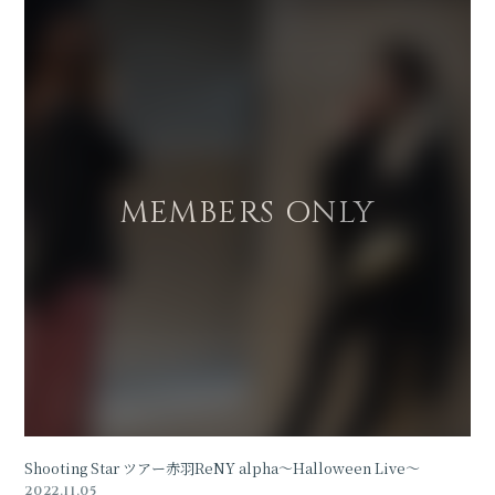
Shooting Star ツアー赤羽ReNY alpha〜Halloween Live〜
2022.11.05