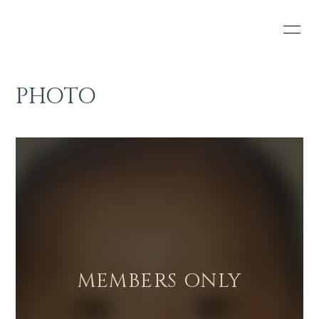
HOME
INFORMATION
PHOTO
SCHEDULE
PROFILE
VIDEO
DISCOGRAPHY
STREAMINGS
ONLINE STORE
CONTACT
RULES
BLOG
MOVIE
PHOTO